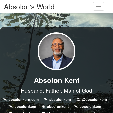
Absolon's World
Toggle
navigati
Absolon Kent
Husband, Father, Man of God
absolonkent.com
absolonkent
@absolonkent
absolonkent
absolonkent
absolonkent