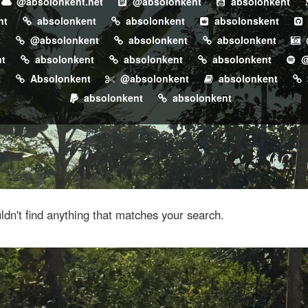
@absolonkent.net
@absolonkent
absolonkent
nt
absolonkent
absolonkent
absolonskent
t
@absolonkent
absolonkent
absolonkent
t
absolonkent
absolonkent
absolonkent
@
t
Absolonkent
@absolonkent
absolonkent
absolonkent
absolonkent
dn't find anything that matches your search.