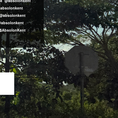
@absolonkent
absolonkent
@absolonkent
absolonkent
$AbsolonKent