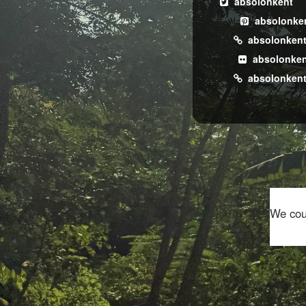
absolonkent
absolonke
absolonken
absolonken
absolonken
We coul