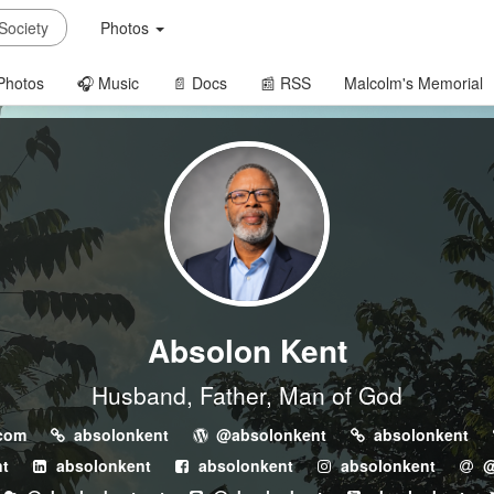
Photos
Photos
🎧 Music
📄 Docs
📰 RSS
Malcolm's Memorial
Absolon Kent
Husband, Father, Man of God
.com
absolonkent
@absolonkent
absolonkent
t
absolonkent
absolonkent
absolonkent
@